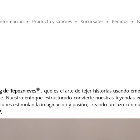
Información
Producto y sabores
Sucursales
Pedidos
F
®
ng de
Tepoznieves
,
que es el arte de tejer historias usando e
ne.
Nuestro enfoque estructurado convierte nuestras leyendas en
aciones estimulan la imaginación y pasión, creando un lazo con n
"
.